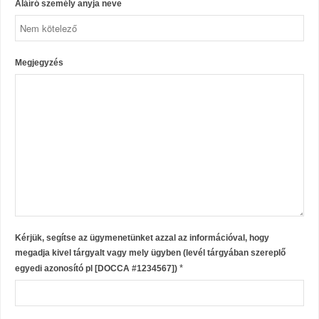
Aláíró személy anyja neve
Megjegyzés
Kérjük, segítse az ügymenetünket azzal az információval, hogy
megadja kivel tárgyalt vagy mely ügyben (levél tárgyában szereplő
*
egyedi azonosító pl [DOCCA #1234567])