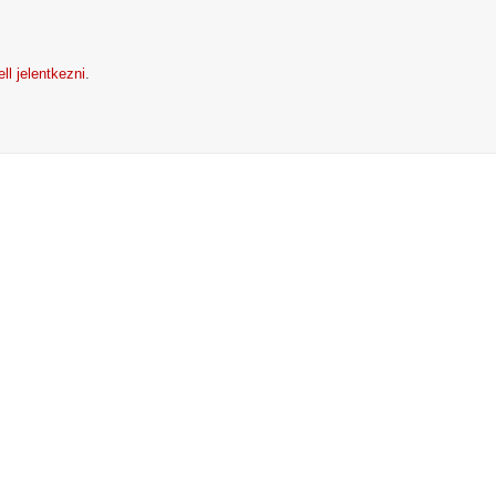
ell jelentkezni
.