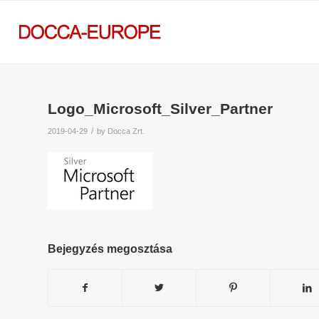
Logo_Microsoft_Silver_Partner
/
2019-04-29
by
Docca Zrt.
Bejegyzés megosztása