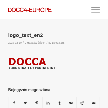
logo_text_en2
/
/
2019-02-19
0 Hozzászólások
by
Docca Zrt.
Bejegyzés megosztása